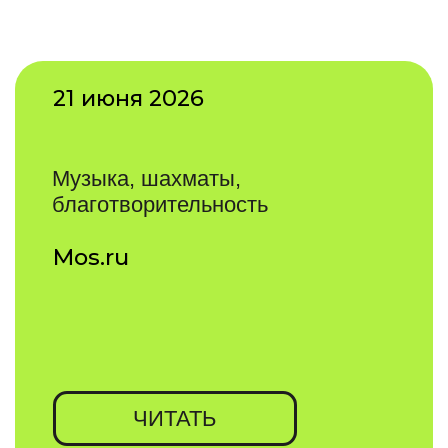
Куда пойти за праздничным
настроением: новогодние маркеты
в Москве
Rambler Woman
ЧИТАТЬ
19 декабря 2024
7 главных зимних фестивалей
и маркетов выходных в Москве