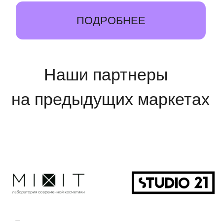
2 декабря 2024
В универмаге «Цветной» пройдёт
предновогодний маркет
выходного дня Büro Market
Ria Moda
ЧИТАТЬ
19 декабря 2024
Ярмарка Büro Market