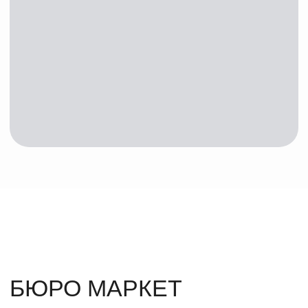
Как нас найти
АДРЕС
Парк Горького, Пушкинская
набережная
координаты площадки