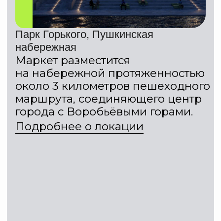
БЮРО МАРКЕТ
в Парке Горького
15−16 августа мы проводим летний
маркет в одной из самых живых
и красивых точек Москвы — в Парке
Горького, на Пушкинской набережной.
Это новая локация на карте Москвы,
которая станет главной точкой
притяжения города, где культура,
прогулки и дизайн естественно
встречаются друг с другом.
Маркет будет распологаться
на набережной протяжённостью
около 3 км — пешеходном маршруте,
соединяющем центр города
с Воробьёвыми горами.