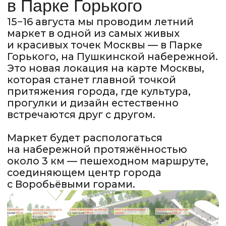
МЕТРО
Парк Культуры
Октябрьская
ВРЕМЯ РАБОТЫ
с 10:00 до 22:00
Что вас ждет
Исторически Парк Горького
постоянно наполнен людьми. Здесь
гуляют, занимаются спортом,
встречаются с друзьями и проводят
летние выходные.
Это пространство, где дизайнерские
бренды органично становятся частью
городской жизни и привлекают
внимание широкой аудитории.