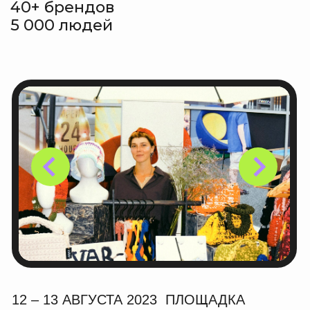
ЧИТАТЬ
9 июня 2025
1 августа 2025
Культурный гид 9–15 июня
Büro маркет Fest
Сотрудничество с БЮРО
Daily Moscow
МАРКЕТ
Афиша
Если вы заинтересованы
ЧИТАТЬ
в сотрудничестве с нами, пожалуйста,