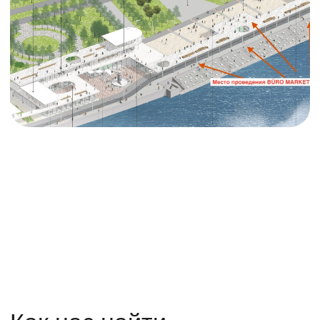
Помимо покупок, на Бюро Маркет
посетителей будут ждать творческие
мастер-классы, спортивные
мероприятия, благотворительные
проекты, фотозоны и специальные
пространства от партнеров маркета. А
так же театральное представление и
красочная музыкальная вечеринка-
карнавал!