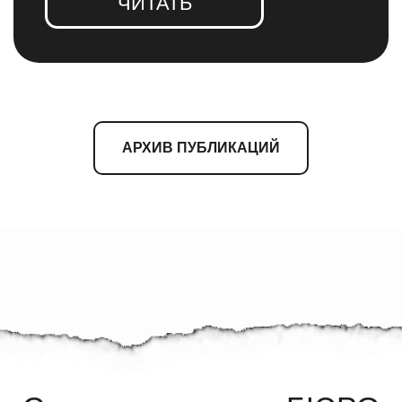
Стилист составила три образа для
новогодней вечеринки
Lady Mail
АРХИВ ПУБЛИКАЦИЙ
ЧИТАТЬ
15 декабря 2024
15 предновогодних выставок
МЕЛ