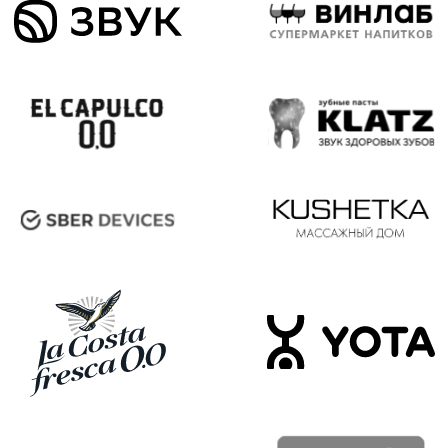
KP afisha
ЧИТАТЬ
19 декабря 2024
Предновогодний маркет BÜRO
Pervoe Online