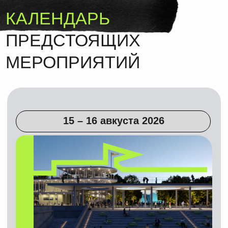
набережная
Маркет разместится
на набережной протяженностью
около 3 километров пешеходного
маршрута, соединяющего центр
города с Воробьёвыми горами.
Подробнее о локации